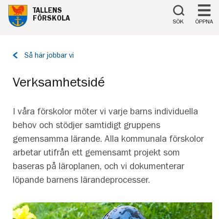
Till innehåll på sidan
TALLENS
FÖRSKOLA
SÖK
ÖPPNA
Tillbaka
Så här jobbar vi
till
sidan:
Verksamhetsidé
I våra förskolor möter vi varje barns individuella
behov och stödjer samtidigt gruppens
gemensamma lärande. Alla kommunala förskolor
arbetar utifrån ett gemensamt projekt som
baseras på läroplanen, och vi dokumenterar
löpande barnens lärandeprocesser.